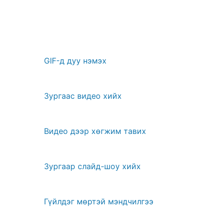
GIF-д дуу нэмэх
Зургаас видео хийх
Видео дээр хөгжим тавих
Зургаар слайд-шоу хийх
Гүйлдэг мөртэй мэндчилгээ