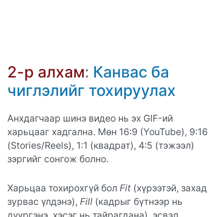
2-р алхам
:
Канвас ба
чиглэлийг тохируулах
Анхдагчаар шинэ видео нь эх GIF-ий
харьцааг хадгална. Мөн 16:9 (YouTube), 9:16
(Stories/Reels), 1:1 (квадрат), 4:5 (тэжээл)
зэргийг сонгож болно.
Харьцаа тохирохгүй бол
Fit
(хүрээтэй, захад
зурвас үлдэнэ),
Fill
(кадрыг бүтнээр нь
дүүргэнэ, хэсэг нь тайрагдана), эсвэл