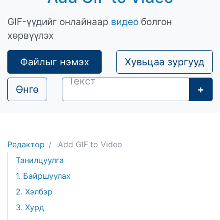
GIF-үүдийг онлайнаар
видео
болгон
хөрвүүлэх
Файлыг нэмэх
Хувьцаа зургууд
Өнгө
+
Редактор
Add GIF to Video
Танилцуулга
1. Байршуулах
2. Хэлбэр
3. Хурд