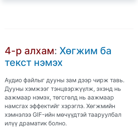
4-р алхам
:
Хөгжим ба
текст нэмэх
Аудио файлыг дууны зам дээр чирж тавь.
Дууны хэмжээг тэнцвэржүүлж, эхэнд нь
аажмаар нэмэх, төгсгөлд нь аажмаар
намсгах эффектийг хэрэглэ. Хөгжмийн
хэмнэлээ GIF-ийн мөчүүдтэй тааруулбал
илүү драматик болно.