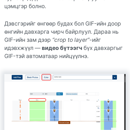
цэмцгэр болно.
Дэвсгэрийг өнгөөр будах бол GIF-ийн доор
өнгийн давхарга чирч байрлуул. Дараа нь
GIF-ийн зам дээр
“crop to layer”
-ийг
идэвхжүүл —
видео бүтээгч
бүх давхаргыг
GIF-тэй автоматаар нийцүүлнэ.