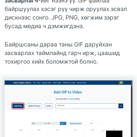
засварлагч
-ийг нээнэ үү. GIF файлаа
байршуулах хэсэг рүү чирж оруулах эсвэл
дискнээс сонго. JPG, PNG, хөгжим зэрэг
бусад медиа ч дэмжигдэнэ.
Байршсаны дараа таны GIF даруйхан
засварлах таймлайнд гарч ирж, цаашид
тохиргоо хийх боломжтой болно.