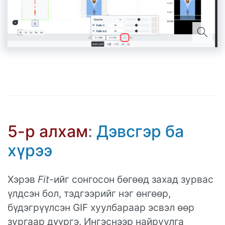
5-р алхам
:
Дэвсгэр ба
хүрээ
Хэрэв
Fit
-ийг сонгосон бөгөөд захад зурвас
үлдсэн бол, тэдгээрийг нэг өнгөөр,
бүдэгрүүлсэн GIF хуулбараар эсвэл өөр
зургаар дүүргэ. Ингэснээр найруулга