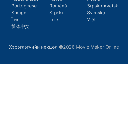
Portoghese
Română
Srpskohrvatski
Shqipe
Srpski
Svenska
ไทย
Türk
Việt
简体中文
Хэрэглэгчийн нөхцөл
©2026 Movie Maker Online