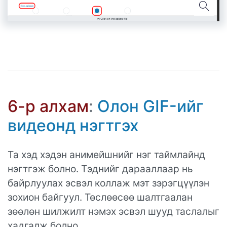
6-р алхам
:
Олон GIF-ийг
видеонд нэгтгэх
Та хэд хэдэн анимейшнийг нэг таймлайнд
нэгтгэж болно. Тэднийг дарааллаар нь
байрлуулах эсвэл коллаж мэт зэрэгцүүлэн
зохион байгуул. Төслөөсөө шалтгаалан
зөөлөн шилжилт нэмэх эсвэл шууд таслалыг
хадгалж болно.