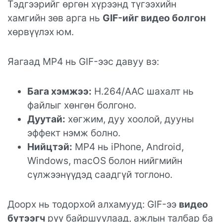
Тэдгээрийг өргөн хүрээнд түгээхийн
хамгийн зөв арга нь
GIF-ийг видео болгон
хөрвүүлэх юм.
Яагаад MP4 нь GIF-ээс давуу вэ:
Бага хэмжээ:
H.264/AAC шахалт нь
файлыг хөнгөн болгоно.
Дуутай:
хөгжим, дуу хоолой, дууны
эффект нэмж болно.
Нийцтэй:
MP4 нь iPhone, Android,
Windows, macOS болон нийгмийн
сүлжээнүүдэд саадгүй тоглоно.
Доорх нь тодорхой алхамууд: GIF-ээ
видео
бүтээгч
рүү байршуулаад, ажлын талбар ба