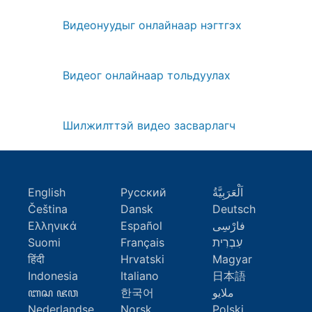
Видеонуудыг онлайнаар нэгтгэх
Видеог онлайнаар тольдуулах
Шилжилттэй видео засварлагч
English
Русский
اَلْعَرَبِيَّةُ
Čeština
Dansk
Deutsch
Ελληνικά
Español
فارْسِى
Suomi
Français
עִבְרִית
हिंदी
Hrvatski
Magyar
Indonesia
Italiano
日本語
ꦧꦱ ꦗꦮ
한국어
ملايو
Nederlandse
Norsk
Polski