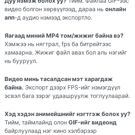
Дуу нэмэж болох уу?
Тийм. Файлаа GIF-ээс
видео болгон хөрвүүлээд, дараа нь
онлайн
апп
-д аудио нэмээд экспортло.
Яагаад миний MP4 том/жижиг байна вэ?
Хэмжээ нь нягтрал, fps ба битрейтээс
хамаарна. Жижиг файл авах бол аль нэгийг
нь бууруул.
Видео минь тасалдсан мэт харагдаж
байна.
Экспорт дээрх FPS-ийг нэмэгдүүл
эсвэл бага зэрэг удаашруулж тоглуулаарай.
Хэд хэдэн анимейшнийг нэгтгэж болох уу?
Тийм, таймлайнд олон
GIF-ийг видеонд
байрлуулаад нэг кино хэлбэрээр