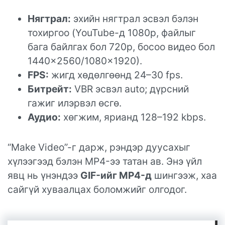
Нягтрал:
эхийн нягтрал эсвэл бэлэн
тохиргоо (YouTube-д 1080p, файлыг
бага байлгах бол 720p, босоо видео бол
1440×2560/1080×1920).
FPS:
жигд хөдөлгөөнд 24–30 fps.
Битрейт:
VBR эсвэл auto; дүрсний
гажиг илэрвэл өсгө.
Аудио:
хөгжим, ярианд 128–192 kbps.
“Make Video”-г дарж, рэндэр дуусахыг
хүлээгээд бэлэн MP4-ээ татан ав. Энэ үйл
явц нь үнэндээ
GIF-ийг MP4-д
шингээж, хаа
сайгүй хуваалцах боломжийг олгодог.