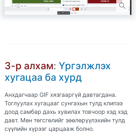
3-р алхам
:
Үргэлжлэх
хугацаа ба хурд
Анхдагчаар GIF хязгааргүй давтагдана.
Тоглуулах хугацааг сунгахын тулд клипээ
доод самбар дахь хувилах товчоор хэд хэд
давт. Мөн төгсгөлийг зөөлөрүүлэхийн тулд
сүүлийн хүрээг царцааж болно.