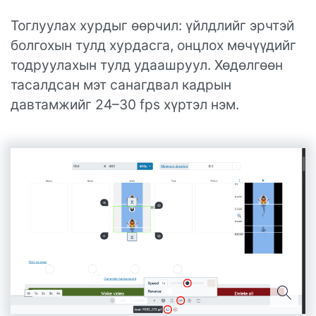
Тоглуулах хурдыг өөрчил: үйлдлийг эрчтэй
болгохын тулд хурдасга, онцлох мөчүүдийг
тодруулахын тулд удаашруул. Хөдөлгөөн
тасалдсан мэт санагдвал кадрын
давтамжийг 24–30 fps хүртэл нэм.