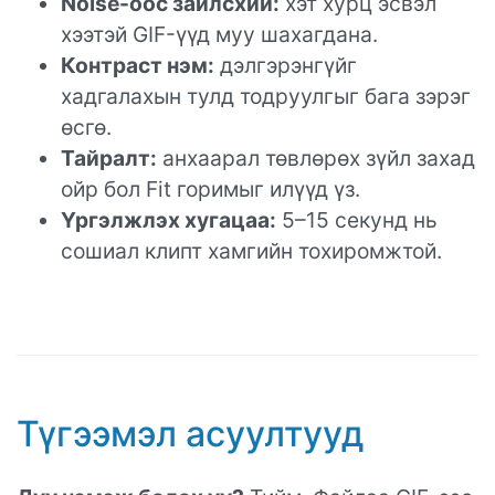
Noise-оос зайлсхий:
хэт хурц эсвэл
хээтэй GIF-үүд муу шахагдана.
Контраст нэм:
дэлгэрэнгүйг
хадгалахын тулд тодруулгыг бага зэрэг
өсгө.
Тайралт:
анхаарал төвлөрөх зүйл захад
ойр бол Fit горимыг илүүд үз.
Үргэлжлэх хугацаа:
5–15 секунд нь
сошиал клипт хамгийн тохиромжтой.
Түгээмэл асуултууд