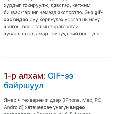
хурдыг тохируулж, дэвсгэр, хөгжим,
бичвэр/гарчиг нэмээд экспортло. Энэ
gif-
ээс видео
руу хөрвүүлэх урсгал нь илүү
хөнгөн, олон талын хэрэглээтэй,
хуваалцахад амар клипүүд бий болгодог.
1-р алхам
:
GIF-ээ
байршуул
Ямар ч төхөөрөмж дээр (iPhone, Mac, PC,
Android) хөтөчөөсөө үнэгүй
видео