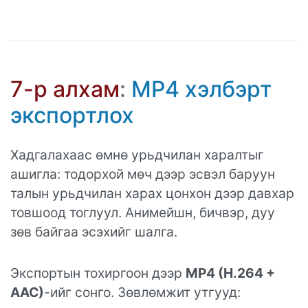
7-р алхам
:
MP4 хэлбэрт
экспортлох
Хадгалахаас өмнө урьдчилан харалтыг
ашигла: тодорхой мөч дээр эсвэл баруун
талын урьдчилан харах цонхон дээр давхар
товшоод тоглуул. Анимейшн, бичвэр, дуу
зөв байгаа эсэхийг шалга.
Экспортын тохиргоон дээр
MP4 (H.264 +
AAC)
-ийг сонго. Зөвлөмжит утгууд: