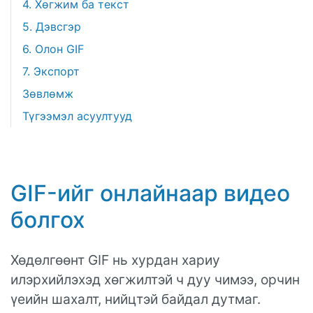
4. Хөгжим ба текст
5. Дэвсгэр
6. Олон GIF
7. Экспорт
Зөвлөмж
Түгээмэл асуултууд
GIF-ийг онлайнаар видео
болгох
Хөдөлгөөнт GIF нь хурдан хариу
илэрхийлэхэд хөгжилтэй ч дуу чимээ, орчин
үеийн шахалт, нийцтэй байдал дутмаг.