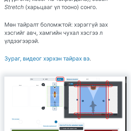
Stretch
(харьцааг үл тооно) сонго.
Мөн тайралт боломжтой: хэрэггүй зах
хэсгийг авч, хамгийн чухал хэсгээ л
үлдээгээрэй.
Зураг, видеог хэрхэн тайрах вэ
.