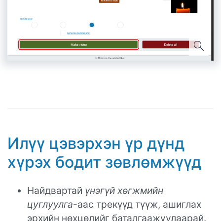
Илүү цэвэрхэн үр дүнд
хүрэх бодит зөвлөмжүүд
Найдвартай
үнэгүй хөгжмийн
цуглуулга
-аас трекүүд түүж, ашиглах
эрхийн нөхцөлийг баталгаажуулаарай.