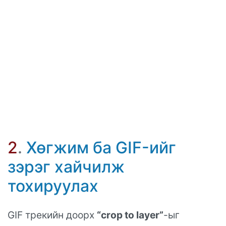
2
.
Хөгжим ба GIF-ийг
зэрэг хайчилж
тохируулах
GIF трекийн доорх
“crop to layer”
-ыг