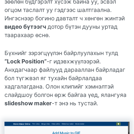
зөөлөн бүдгэрэлт хүсэж байна уу, эсвэл
огцом таслалт уу гэдгээс шалтгаална.
Ингэснээр богино давталт ч хөнгөн жинтэй
видео бүтээгч
дотор бүтэн дууны уртад
таарахаар өснө.
Бүхнийг зэрэгцүүлэн байрлуулахын тулд
“Lock Position”
-г идэвхжүүлээрэй.
Анхдагчаар файлууд дарааллан байрладаг
бол түгжвэл яг тухайн байрлалдаа
хадгалагдана. Олон клипийг хэмнэлтэй
слайдшоу болгон өрж байгаа үед, ялангуяа
slideshow maker
-т энэ нь тустай.