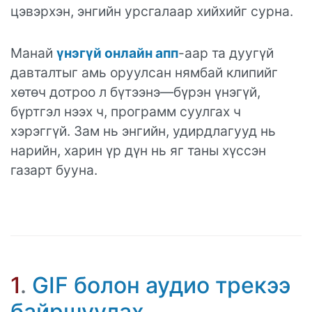
цэвэрхэн, энгийн урсгалаар хийхийг сурна.
Манай
үнэгүй онлайн апп
-аар та дуугүй
давталтыг амь оруулсан нямбай клипийг
хөтөч дотроо л бүтээнэ—бүрэн үнэгүй,
бүртгэл нээх ч, программ суулгах ч
хэрэггүй. Зам нь энгийн, удирдлагууд нь
нарийн, харин үр дүн нь яг таны хүссэн
газарт бууна.
1
.
GIF болон аудио трекээ
байршуулах