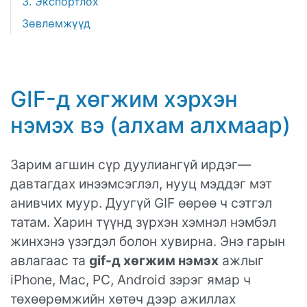
3. Экспортлох
Зөвлөмжүүд
GIF-д хөгжим хэрхэн
нэмэх вэ (алхам алхмаар)
Зарим агшин сүр дуулиангүй ирдэг—
давтагдах инээмсэглэл, нууц мэддэг мэт
анивчих муур. Дуугүй GIF өөрөө ч сэтгэл
татам. Харин түүнд зүрхэн хэмнэл нэмбэл
жинхэнэ үзэгдэл болон хувирна. Энэ гарын
авлагаас та
gif-д хөгжим нэмэх
ажлыг
iPhone, Mac, PC, Android зэрэг ямар ч
төхөөрөмжийн хөтөч дээр ажиллах