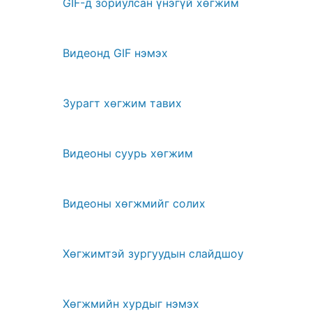
GIF-д зориулсан үнэгүй хөгжим
Видеонд GIF нэмэх
Зурагт хөгжим тавих
Видеоны суурь хөгжим
Видеоны хөгжмийг солих
Хөгжимтэй зургуудын слайдшоу
Хөгжмийн хурдыг нэмэх