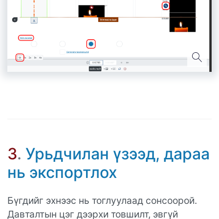
3
.
Урьдчилан үзээд, дараа
нь экспортлох
Бүгдийг эхнээс нь тоглуулаад сонсоорой.
Давталтын цэг дээрхи товшилт, эвгүй