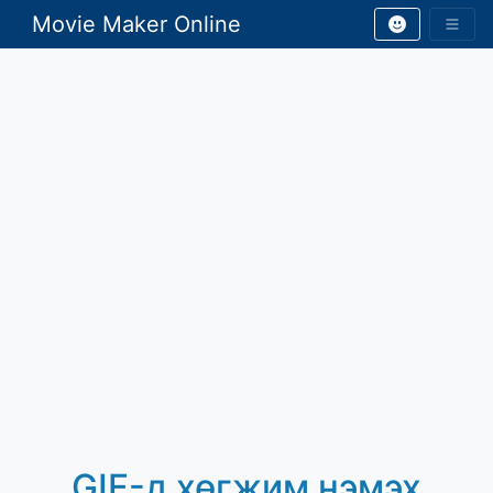
Movie Maker Online
GIF-д хөгжим нэмэх