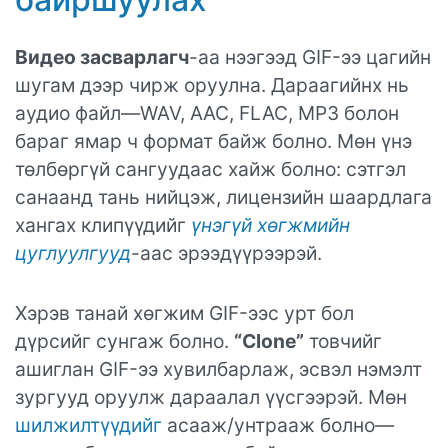
Видео засварлагч
-аа нээгээд GIF-ээ цагийн
шугам дээр чирж оруулна. Дараагийнх нь
аудио файл—WAV, AAC, FLAC, MP3 болон
бараг ямар ч формат байж болно. Мөн үнэ
төлбөргүй сангуудаас хайж болно: сэтгэл
санаанд тань нийцэж, лицензийн шаардлага
хангах клипүүдийг
үнэгүй хөгжмийн
цуглуулгууд
-аас эрээдүүрээрэй.
Хэрэв танай хөгжим GIF-ээс урт бол
дүрсийг сунгаж болно.
“Clone”
товчийг
ашиглан GIF-ээ хувилбарлаж, эсвэл нэмэлт
зургууд оруулж дараалал үүсгээрэй. Мөн
шилжилтүүдийг
асааж/унтрааж болно—