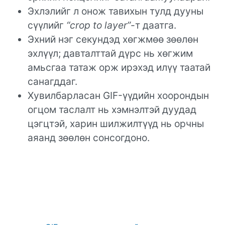
Эхлэлийг л онож тавихын тулд дууны
сүүлийг
“crop to layer”
-т даатга.
Эхний нэг секундэд хөгжмөө зөөлөн
эхлүүл; давталттай дүрс нь хөгжим
амьсгаа татаж орж ирэхэд илүү таатай
санагддаг.
Хувилбарласан GIF-үүдийн хоорондын
огцом таслалт нь хэмнэлтэй дуудад
цэгцтэй, харин шилжилтүүд нь орчны
аяанд зөөлөн сонсогдоно.