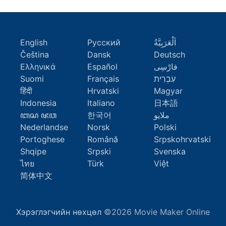
English
Русский
اَلْعَرَبِيَّةُ
Čeština
Dansk
Deutsch
Ελληνικά
Español
فارْسِى
Suomi
Français
עִבְרִית
हिंदी
Hrvatski
Magyar
Indonesia
Italiano
日本語
ꦧꦱ ꦗꦮ
한국어
ملايو
Nederlandse
Norsk
Polski
Portoghese
Română
Srpskohrvatski
Shqipe
Srpski
Svenska
ไทย
Türk
Việt
简体中文
Хэрэглэгчийн нөхцөл
©2026 Movie Maker Online