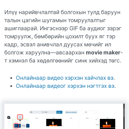
Илүү нарийвчлалтай болгохын тулд баруун
талын цагийн шугамын томруулалтыг
ашиглаарай. Ингэснээр GIF ба аудиог зэрэг
томруулж, бөмбөрийн цохилт буух яг тэр
кадр, эсвэл анивчлал дуусах мөчийг ил
болгож харуулна—авсаархан
movie maker
-
т хэмнэл ба хөдөлгөөнийг синк хийхэд төгс.
Онлайнаар видео хэрхэн хайчлах вэ
.
Онлайнаар видеог хэрхэн нэгтгэх вэ
.