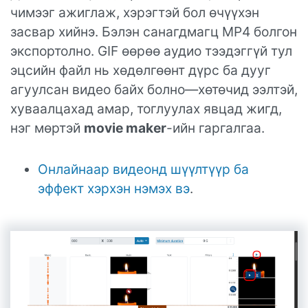
чимээг ажиглаж, хэрэгтэй бол өчүүхэн
засвар хийнэ. Бэлэн санагдмагц MP4 болгон
экспортолно. GIF өөрөө аудио тээдэггүй тул
эцсийн файл нь хөдөлгөөнт дүрс ба дууг
агуулсан видео байх болно—хөтөчид ээлтэй,
хуваалцахад амар, тоглуулах явцад жигд,
нэг мөртэй
movie maker
-ийн гаргалгаа.
Онлайнаар видеонд шүүлтүүр ба
эффект хэрхэн нэмэх вэ
.