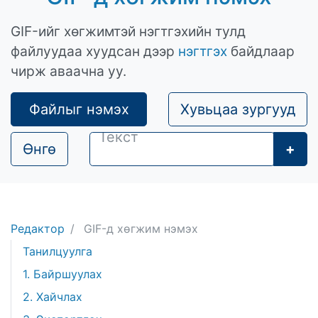
GIF-ийг хөгжимтэй нэгтгэхийн тулд
файлуудаа хуудсан дээр
нэгтгэх
байдлаар
чирж аваачна уу.
Файлыг нэмэх
Хувьцаа зургууд
Өнгө
+
Редактор
GIF-д хөгжим нэмэх
Танилцуулга
1. Байршуулах
2. Хайчлах