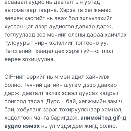
асаавал аудио нь давталтын уртад
автоматаар таарна. Хэрэв та хөгжмөөс
зөвхөн хэсгийг нь авах бол эхлүүлэхийг
хүссэн цэг дээр аудиогоо давхар дарж,
тоглуулаад зөв мөчийг олсны дараа хайчлах
гулсуурыг чирч эхлэлийг тогтооно уу.
Төгсгөлийг хөөцөлдөх хэрэггүй—огтлол
өөрөө зохицуулна.
GIF-ийг өөрийг нь ч мөн адил хайчилж
болно. Түүний цагийн шугам дээр давхар
дарж, давталт эхлэх эсвэл дуусах кадрыг
сонгоод тасал. Дүрс ч бай, хөгжмийн зам ч
бай, хоёуланг зэрэг тохируулснаар хэмнэл,
хөдөлгөөн чанга баригдаж,
анимэйтэд gif-д
аудио нэмэх
нь үл мэдэгдэм жигд болно.