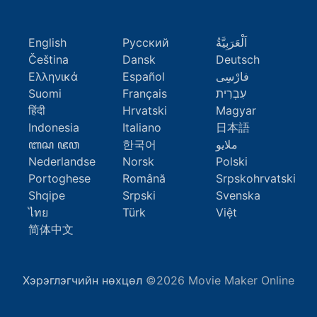
English
Русский
اَلْعَرَبِيَّةُ
Čeština
Dansk
Deutsch
Ελληνικά
Español
فارْسِى
Suomi
Français
עִבְרִית
हिंदी
Hrvatski
Magyar
Indonesia
Italiano
日本語
ꦧꦱ ꦗꦮ
한국어
ملايو
Nederlandse
Norsk
Polski
Portoghese
Română
Srpskohrvatski
Shqipe
Srpski
Svenska
ไทย
Türk
Việt
简体中文
Хэрэглэгчийн нөхцөл
©2026 Movie Maker Online