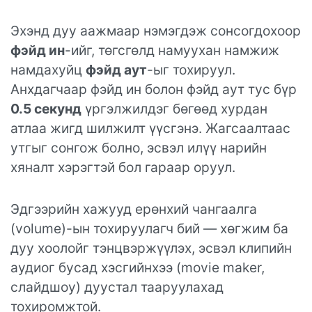
Эхэнд дуу аажмаар нэмэгдэж сонсогдохоор
фэйд ин
-ийг, төгсгөлд намуухан намжиж
намдахуйц
фэйд аут
-ыг тохируул.
Анхдагчаар фэйд ин болон фэйд аут тус бүр
0.5 секунд
үргэлжилдэг бөгөөд хурдан
атлаа жигд шилжилт үүсгэнэ. Жагсаалтаас
утгыг сонгож болно, эсвэл илүү нарийн
хяналт хэрэгтэй бол гараар оруул.
Эдгээрийн хажууд ерөнхий чангаалга
(volume)-ын тохируулагч бий — хөгжим ба
дуу хоолойг тэнцвэржүүлэх, эсвэл клипийн
аудиог бусад хэсгийнхээ (movie maker,
слайдшоу) дуустал тааруулахад
тохиромжтой.