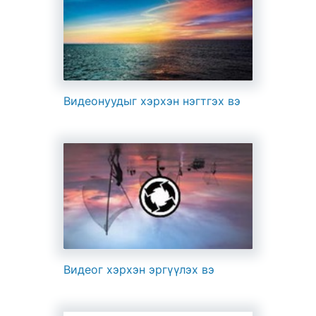
Видеонуудыг хэрхэн нэгтгэх вэ
Видеог хэрхэн эргүүлэх вэ