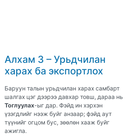
Алхам 3 – Урьдчилан
харах ба экспортлох
Баруун талын урьдчилан харах самбарт
шалгах цэг дээрээ давхар товш, дараа нь
Тоглуулах
-ыг дар. Фэйд ин хэрхэн
үзэгдлийг нээж буйг анзаар; фэйд аут
түүнийг огцом бус, зөөлөн хааж буйг
ажигла.