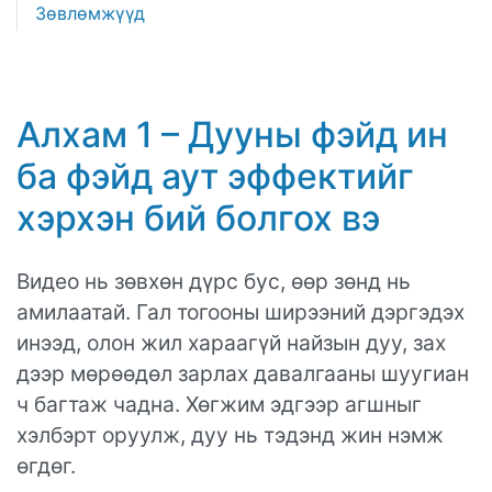
Зөвлөмжүүд
Алхам 1 – Дууны фэйд ин
ба фэйд аут эффектийг
хэрхэн бий болгох вэ
Видео нь зөвхөн дүрс бус, өөр зөнд нь
амилаатай. Гал тогооны ширээний дэргэдэх
инээд, олон жил хараагүй найзын дуу, зах
дээр мөрөөдөл зарлах давалгааны шуугиан
ч багтаж чадна. Хөгжим эдгээр агшныг
хэлбэрт оруулж, дуу нь тэдэнд жин нэмж
өгдөг.