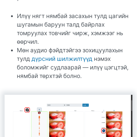
Илүү нягт нямбай засахын тулд цагийн
шугамын баруун талд байрлах
томруулах товчийг чирж, хэмжээг нь
өөрчил.
Мөн аудио фэйдтэйгээ зохицуулахын
тулд
дүрсний шилжилтүүд
нэмэх
боломжийг судлаарай — илүү цэгцтэй,
нямбай төрхтэй болно.