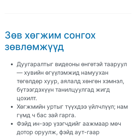
Зөв хөгжим сонгох
зөвлөмжүүд
Дуугаралтыг видеоны өнгөтэй тааруул
— хувийн өгүүлэмжид намуухан
төгөлдөр хуур, аялалд хөнгөн хэмнэл,
бүтээгдэхүүн танилцуулгад жигд
цохилт.
Хөгжмийн уртыг түүхдээ үйлчлүүл; нам
гүмд ч бас зай гарга.
Фэйд ин-ээр үзэгчдийг аажмаар мөч
дотор оруулж, фэйд аут-гаар