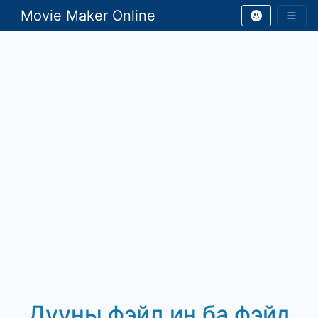
Movie Maker Online
Дууны фэйд ин ба фэйд