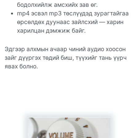
бодолхийлж амсхийх зав өг.
mp4 эсвэл mp3 төслүүдэд зурагтайгаа
өрсөлдөх дуунаас зайлсхий — харин
харилцан дэмжиж байг.
Эдгээр алхмын ачаар чиний аудио хоосон
зайг дүүргэх төдий биш, түүхийг тань үүрч
явах болно.