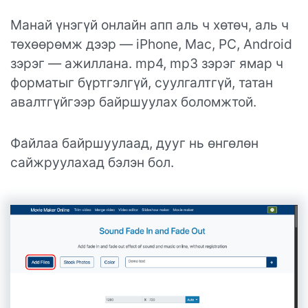
Манай үнэгүй онлайн апп аль ч хөтөч, аль ч
төхөөрөмж дээр — iPhone, Mac, PC, Android
зэрэг — ажиллана. mp4, mp3 зэрэг ямар ч
форматыг бүртгэлгүй, суулгалтгүй, татан
авалтгүйгээр байршуулах боломжтой.
Файлаа байршуулаад, дууг нь өнгөлөн
сайжруулахад бэлэн бол.