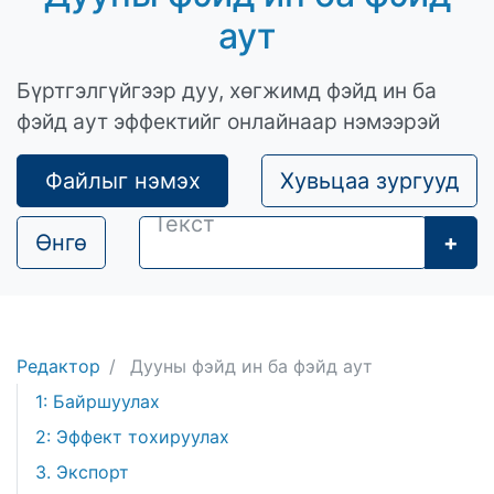
аут
Бүртгэлгүйгээр дуу, хөгжимд фэйд ин ба
фэйд аут эффектийг онлайнаар нэмээрэй
Файлыг нэмэх
Хувьцаа зургууд
Өнгө
+
Редактор
Дууны фэйд ин ба фэйд аут
1: Байршуулах
2: Эффект тохируулах
3. Экспорт