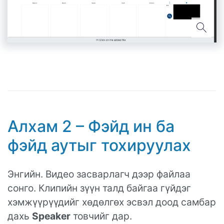
Алхам 2 – Фэйд ин ба
фэйд аутыг тохируулах
Энгийн. Видео засварлагч дээр файлаа
сонго. Клипийн зүүн талд байгаа гүйдэг
хэмжүүрүүдийг хөдөлгөх эсвэл доод самбар
дахь
Speaker
товчийг дар.