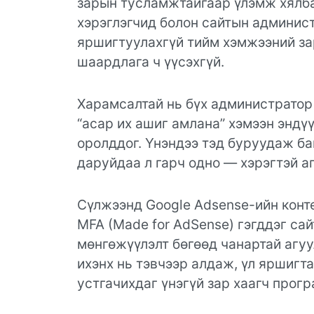
зарын тусламжтайгаар үлэмж хялбар
хэрэглэгчид болон сайтын админист
яршигтуулахгүй тийм хэмжээний зар
шаардлага ч үүсэхгүй.
Харамсалтай нь бүх администратор 
“асар их ашиг амлана” хэмээн эндү
оролддог. Үнэндээ тэд буруудаж ба
даруйдаа л гарч одно — хэрэгтэй а
Сүлжээнд Google Adsense-ийн конте
MFA (Made for AdSense) гэгддэг сай
мөнгөжүүлэлт бөгөөд чанартай агуу
ихэнх нь тэвчээр алдаж, үл яршигта
устгачихдаг үнэгүй зар хаагч прогр