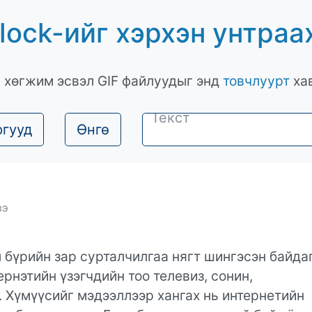
lock-ийг хэрхэн унтраа
, хөгжим эсвэл GIF файлуудыг энд
товчлуурт
хав
ргууд
Өнгө
вэ
 бүрийн зар сурталчилгаа нягт шингэсэн байдаг
ернэтийн үзэгчдийн тоо телевиз, сонин,
. Хүмүүсийг мэдээллээр хангах нь интернетийн