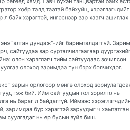
 бөгөөд хямд. Гэвч бүхэн тэнцвэртэй байх ёст
ратор хоёр талд таатай байхуйц, хэрэглэгчдийг
 л байх хэрэгтэй, ингэснээр зар хаагч ашиглах
энэ “алтан дундаж”-ийг баримталдаггүй. Зарим
үрч, сайтуудаа зар сурталчилгаагаар дүүргэхий
йна: олон хэрэглэгч тийм сайтуудаас зочилсон
гуулгаа олоход заримдаа тун бэрх болчихдог.
кст зарын орлогоор мөнгө олоход зориулагдса
тууд гэж бий. Ийм сайтуудын гол зорилго нь
лга нь бараг л байдаггүй. Иймээс хэрэглэгчдий
й, заримдаа бүр хэрэгтэй заруудыг ч хамтатган
ам суулгадаг нь ер бусын зүйл биш.