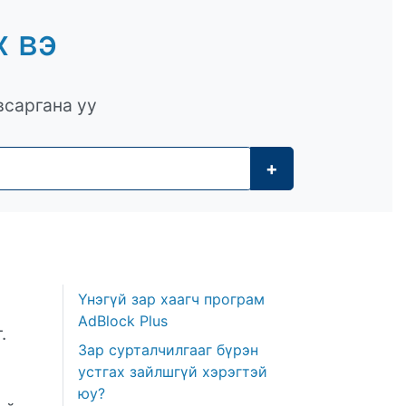
х вэ
саргана уу
+
Үнэгүй зар хаагч програм
AdBlock Plus
.
Зар сурталчилгааг бүрэн
устгах зайлшгүй хэрэгтэй
юу?