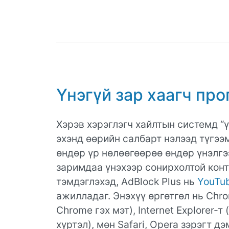
Үнэгүй зар хаагч про
Хэрэв хэрэглэгч хайлтын системд “ү
эхэнд өөрийн салбарт нэлээд түгээм
өндөр үр нөлөөгөөрөө өндөр үнэлгээ
заримдаа үнэхээр сонирхолтой конт
тэмдэглэхэд, AdBlock Plus нь
YouTu
ажилладаг. Энэхүү өргөтгөл нь Chr
Chrome гэх мэт), Internet Explorer‑
хүртэл), мөн Safari, Opera зэрэгт д