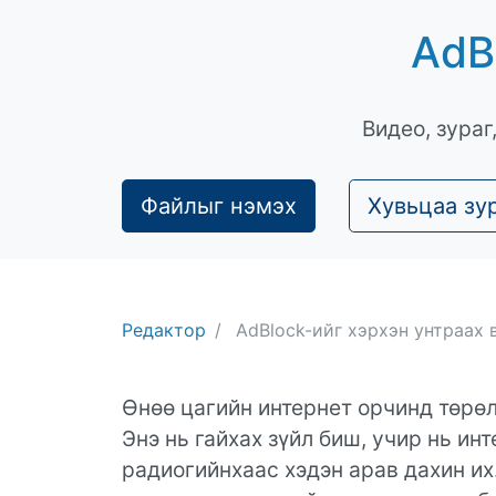
AdB
Видео, зураг
Файлыг нэмэх
Хувьцаа зу
Редактор
AdBlock-ийг хэрхэн унтраах 
Өнөө цагийн интернет орчинд төрөл
Энэ нь гайхах зүйл биш, учир нь инт
радиогийнхаас хэдэн арав дахин их