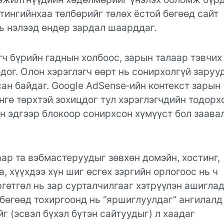
тингийнхаа төлбөрийг төлөх ёстой бөгөөд сайт
нь нэлээд өндөр зардал шаарддаг.
ч бүрийн гаднын холбоос, зарын талаар тэвчих
дог. Олон хэрэглэгч өөрт нь сонирхолгүй заруу
ан байдаг. Google AdSense‑ийн контекст зарын
нгө төрхтэй зохицдог тул хэрэглэгчдийн тодорх
ин эдгээр блокоор сонирхсон хүмүүст бол заава
аар та вэбмастеруудыг зөвхөн домэйн, хостинг,
 хүүхдээ хүн шиг өсгөх зэргийн орлогоос нь ч
ргөтгөл нь зар сурталчилгааг хэтрүүлэн ашигла
бөгөөд тохиргоонд нь “яршиглуулдаг” ангилалд
г (эсвэл бүхэл бүтэн сайтуудыг) л хаадаг