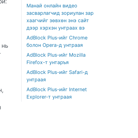
ой:
Манай онлайн видео
засварлагчид зориулан зар
хаагчийг зөвхөн энэ сайт
дээр хэрхэн унтраах вэ
AdBlock Plus-ийг Chrome
 нь
болон Opera-д унтраая
г
AdBlock Plus-ийг Mozilla
Firefox-т унтаръя
AdBlock Plus-ийг Safari-д
унтраая
н,
AdBlock Plus-ийг Internet
Explorer-т унтраая
н