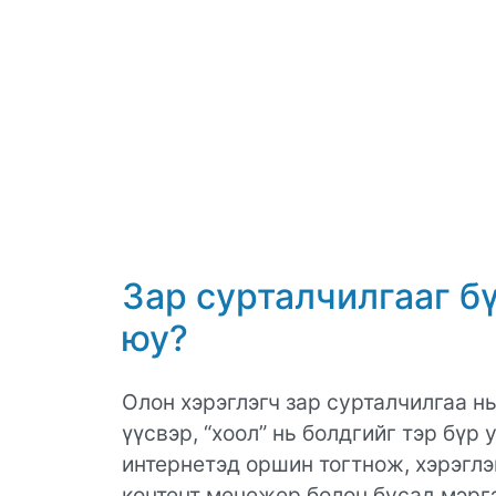
Зар сурталчилгааг б
юу?
Олон хэрэглэгч зар сурталчилгаа н
үүсвэр, “хоол” нь болдгийг тэр бү
интернетэд оршин тогтнож, хэрэглэг
контент менежер болон бусад мэрг