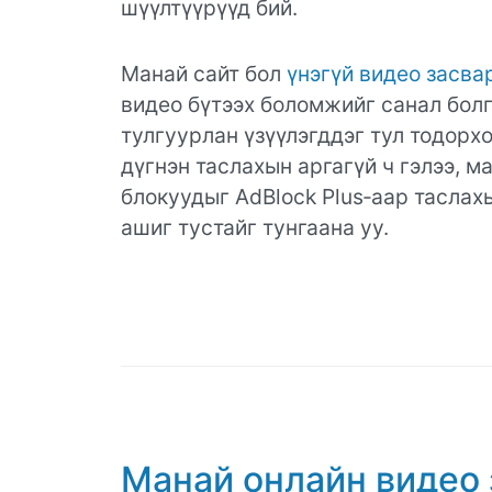
шүүлтүүрүүд бий.
Манай сайт бол
үнэгүй видео засва
видео бүтээх боломжийг санал болг
тулгуурлан үзүүлэгддэг тул тодорх
дүгнэн таслахын аргагүй ч гэлээ, 
блокуудыг AdBlock Plus‑аар таслах
ашиг тустайг тунгаана уу.
Манай онлайн видео 