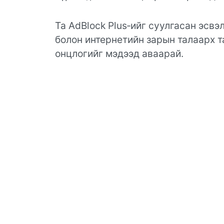
Та AdBlock Plus‑ийг суулгасан эсвэл
болон интернетийн зарын талаарх т
онцлогийг мэдээд аваарай.