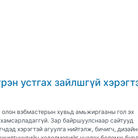
үрэн устгах зайлшгүй хэрэгт
ь олон вэбмастерын хувьд амьжиргааны гол эх
р ухамсарладаггүй. Зар байршуулснаар сайтууд
чдэд хэрэгтэй агуулга нийтэлж, бичигч, дизайн
эжилтнүүдийн хөдөлмөрийг үнэлэх боломж бүрд