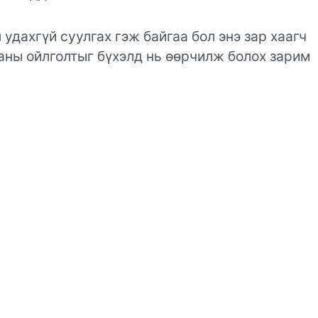
 удахгүй суулгах гэж байгаа бол энэ зар хаагч
аны ойлголтыг бүхэлд нь өөрчилж болох зарим