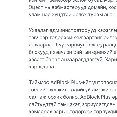
Эцэст нь вэбмастерууд домэйн, хос
улам нэр хүндтэй болох тусам энэ 
Ухаалаг администраторууд хэрэглэг
тэвчээр тодорхой хязгаартайг ойлго
анхаарлаа бүү сарниул гэж суралцс
блокууд ихэвчлэн сайтын ерөнхий ө
хэсэгт бараг анзаарагддаггүй. Хар
харагдана.
Тиймээс AdBlock Plus‑ийг унтраасн
төслийн хөгжил төдийгүй амьжиргаа,
салгаж орхих болно. AdBlock Plus ө
сайтуудтай тэмцэхэд зориулагдсан 
хамаарах зарын тодорхой төрлүүдий