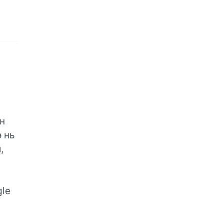
н
э нь
,
gle