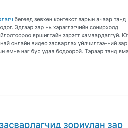
рлагч
бөгөөд зөвхөн контекст зарын ачаар танд
одог. Эдгээр зар нь хэрэглэгчийн сонирхолд
ойлолтоороо яршигтайн зэрэгт хамаардаггүй. Ю
манай онлайн видео засварлах үйлчилгээ-ний за
ын өмнө нэг бус удаа бодоорой. Тэрээр танд ям
засварлагчид зориулан зар