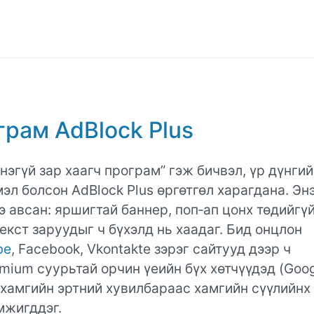
грам AdBlock Plus
нэгүй зар хаагч програм” гэж бичвэл, үр дүнгий
эл болсон AdBlock Plus өргөтгөл харагдана. Эн
 авсан: яршигтай баннер, поп‑ап цонх төдийгүй
екст заруудыг ч бүхэлд нь хаадаг. Бид онцлон
be
, Facebook, Vkontakte зэрэг сайтууд дээр ч
omium суурьтай орчин үеийн бүх хөтчүүдэд (Goo
т (хамгийн эртний хувилбараас хамгийн сүүлийнх
эмжигддэг.