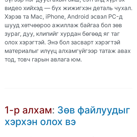
видео хийхэд — бүх жижигхэн деталь чухал.
Хэрэв та Mac, iPhone, Android эсвэл PC-д
шууд хөтчөөроо ажиллаж байгаа бол зөв
зураг, дуу, клипийг хурдан бөгөөд яг таг
олох хэрэгтэй. Энэ бол засварт хэрэгтэй
материалыг илүүц алхамгүйгээр татаж авах
тод, товч гарын авлага юм.
1-р алхам
:
Зөв файлуудыг
хэрхэн олох вэ