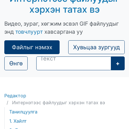
хэрхэн татах вэ
Видео, зураг, хөгжим эсвэл GIF файлуудыг
энд
товчлуурт
хавсаргана уу
Файлыг нэмэх
Хувьцаа зургууд
Өнгө
+
Редактор
Интернэтээс файлуудыг хэрхэн татах вэ
Танилцуулга
1. Хайлт