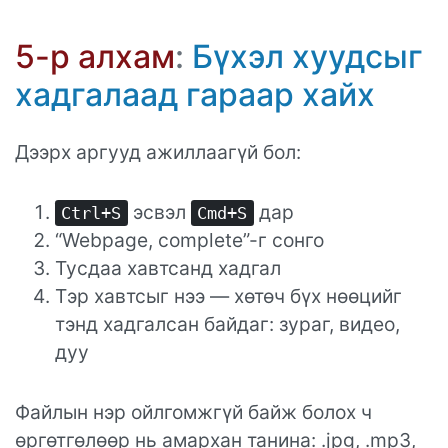
5-р алхам
:
Бүхэл хуудсыг
хадгалаад гараар хайх
Дээрх аргууд ажиллаагүй бол:
эсвэл
дар
Ctrl+S
Cmd+S
“Webpage, complete”-г сонго
Тусдаа хавтсанд хадгал
Тэр хавтсыг нээ — хөтөч бүх нөөцийг
тэнд хадгалсан байдаг: зураг, видео,
дуу
Файлын нэр ойлгомжгүй байж болох ч
өргөтгөлөөр нь амархан танина: .jpg, .mp3,