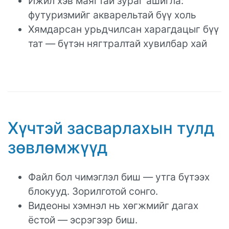
Ижил хэв маягтай зураг ашигла:
футуризмийг акварельтай бүү холь
Хямдарсан урьдчилсан харагдацыг бүү
тат — бүтэн нягтралтай хувилбар хай
Хүчтэй засварлахын тулд
зөвлөмжүүд
Файл бол чимэглэл биш — утга бүтээх
блокууд. Зорилготой сонго.
Видеоны хэмнэл нь хөгжмийг дагах
ёстой — эсрэгээр биш.