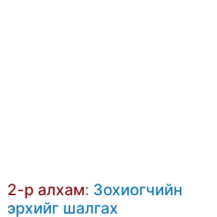
2-р алхам
:
Зохиогчийн
эрхийг шалгах