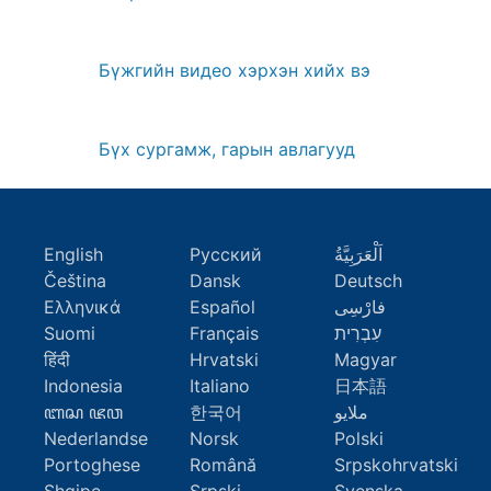
Бүжгийн видео хэрхэн хийх вэ
Бүх сургамж, гарын авлагууд
English
Русский
اَلْعَرَبِيَّةُ
Čeština
Dansk
Deutsch
Ελληνικά
Español
فارْسِى
Suomi
Français
עִבְרִית
हिंदी
Hrvatski
Magyar
Indonesia
Italiano
日本語
ꦧꦱ ꦗꦮ
한국어
ملايو
Nederlandse
Norsk
Polski
Portoghese
Română
Srpskohrvatski