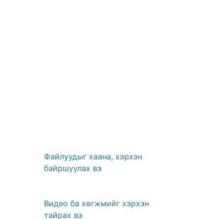
Файлуудыг хаана, хэрхэн
байршуулах вэ
Видео ба хөгжмийг хэрхэн
тайрах вэ