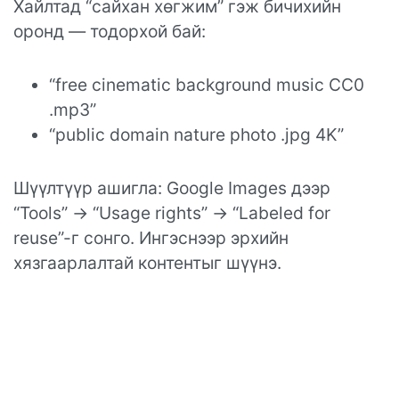
Хайлтад “сайхан хөгжим” гэж бичихийн
оронд — тодорхой бай:
“free cinematic background music CC0
.mp3”
“public domain nature photo .jpg 4K”
Шүүлтүүр ашигла: Google Images дээр
“Tools” → “Usage rights” → “Labeled for
reuse”-г сонго. Ингэснээр эрхийн
хязгаарлалтай контентыг шүүнэ.