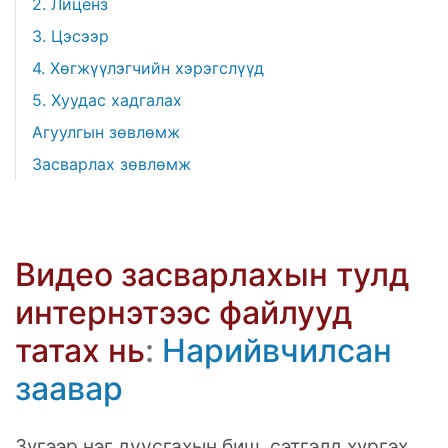
2. Лиценз
3. Цэсээр
4. Хөгжүүлэгчийн хэрэгслүүд
5. Хуудас хадгалах
Агуулгын зөвлөмж
Засварлах зөвлөмж
Видео засварлахын тулд
интернэтээс файлууд
татах нь
:
Нарийвчилсан
заавар
Зүгээр нэг дуусгахын биш, сэтгэлд хүргэх