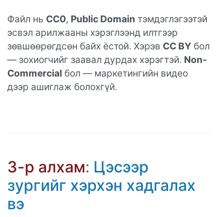
Файл нь
CC0
,
Public Domain
тэмдэглэгээтэй
эсвэл арилжааны хэрэглээнд илтгээр
зөвшөөрөгдсөн байх ёстой. Хэрэв
CC BY
бол
— зохиогчийг заавал дурдах хэрэгтэй.
Non-
Commercial
бол — маркетингийн видео
дээр ашиглаж болохгүй.
3-р алхам
:
Цэсээр
зургийг хэрхэн хадгалах
вэ