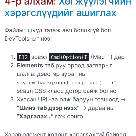
4-р алхам
:
Хөгжүүлэгчийн
хэрэгслүүдийг ашиглах
Файлыг шууд татаж авч болохгүй бол
DevTools-ыг нээ:
эсвэл
(Mac-т) дар
F12
Cmd+Option+I
Elements
таб руу ороод загварыг
шалга: дэвсгэр зураг нь
style="background-image:url(...)"
эсвэл CSS класс дотор байж болно
Хүссэн URL-аа олж баруун товшоод →
“Шинэ таб дээр нээх”
→ дараа нь
“Хадгалах…”
гэж сонго
Хэрэв элемент кодонд харагдахгүй байвал