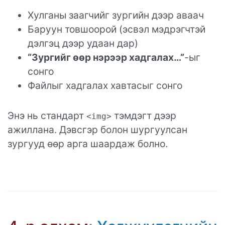
Хулганы заагчийг зургийн дээр аваач
Баруун товшоорой (эсвэл мэдрэгчтэй
дэлгэц дээр удаан дар)
“Зургийг өөр нэрээр хадгалах…”
-ыг
сонго
Файлыг хадгалах хавтасыг сонго
Энэ нь стандарт
тэмдэгт дээр
<img>
ажиллана. Дэвсгэр болон шургуулсан
зургууд өөр арга шаардаж болно.