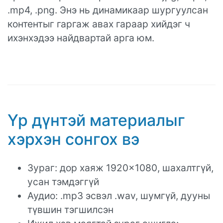
.mp4, .png. Энэ нь динамикаар шургуулсан
контентыг гаргаж авах гараар хийдэг ч
ихэнхэдээ найдвартай арга юм.
Үр дүнтэй материалыг
хэрхэн сонгох вэ
Зураг: дор хаяж 1920×1080, шахалтгүй,
усан тэмдэггүй
Аудио: .mp3 эсвэл .wav, шумгүй, дууны
түвшин тэгшилсэн