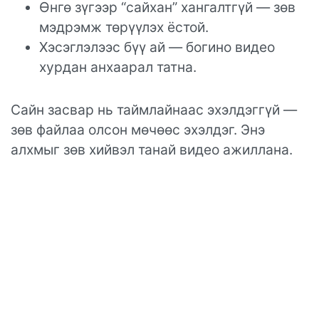
Өнгө зүгээр “сайхан” хангалтгүй — зөв
мэдрэмж төрүүлэх ёстой.
Хэсэглэлээс бүү ай — богино видео
хурдан анхаарал татна.
Сайн засвар нь таймлайнаас эхэлдэггүй —
зөв файлаа олсон мөчөөс эхэлдэг. Энэ
алхмыг зөв хийвэл танай видео ажиллана.