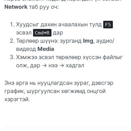
Network
таб руу оч:
Хуудсыг дахин ачаалахын тулд
F5
эсвэл
дар
Cmd+R
Төрлөөр шүүнэ: зурганд
Img
, аудио/
видеод
Media
Хэмжээ эсвэл төрөлөөр хүссэн файлыг
олж, дар → нээ → хадгал
Энэ арга нь нууцлагдсан зураг, дэвсгэр
график, шургуулсан хөгжимд онцгой
хэрэгтэй.